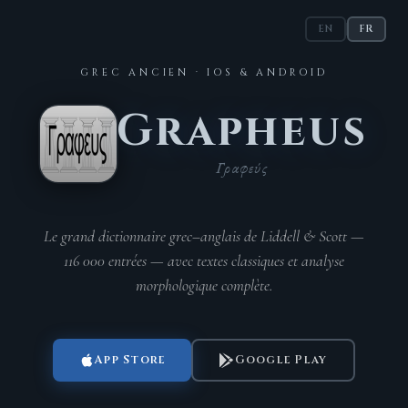
EN
FR
GREC ANCIEN · IOS & ANDROID
Grapheus
Γραφεύς
Le grand dictionnaire grec–anglais de Liddell & Scott —
116 000 entrées — avec textes classiques et analyse
morphologique complète.
App Store
Google Play