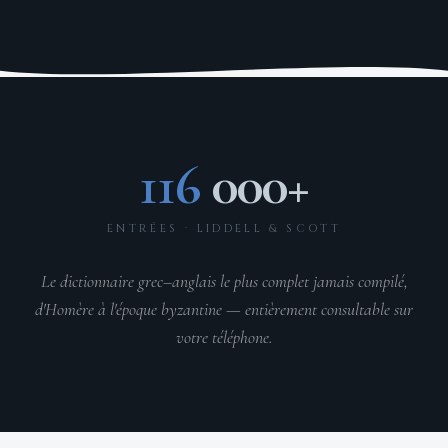
116
000+
ENTRÉES · LIDDELL & SCOTT
Le dictionnaire grec–anglais le plus complet jamais compilé,
d'Homère à l'époque byzantine — entièrement consultable sur
votre téléphone.