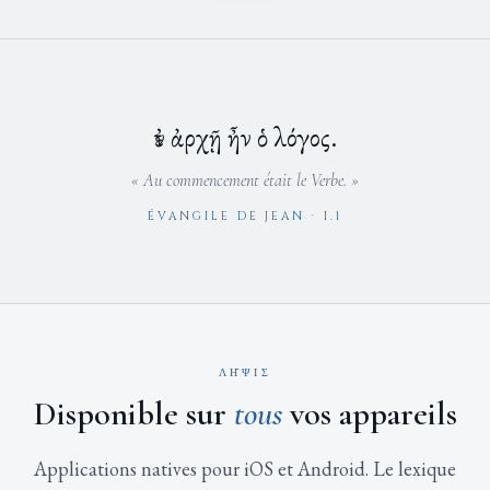
ἐν ἀρχῇ ἦν ὁ λόγος.
« Au commencement était le Verbe. »
ÉVANGILE DE JEAN · I.1
ΛΗ͂ΨΙΣ
Disponible sur
tous
vos appareils
Applications natives pour iOS et Android. Le lexique